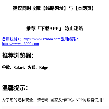
建议同时收藏【线路网址】与【本网页】
推荐『下载APP』 防止迷路
备用线路
1
：
https://www.rznbm.com
备用线路
2
：
https://www.k8900.com
推荐浏览器：
谷歌、Safari、火狐、Edge
温馨提示：
为了您的隐私安全，请勿与"国家反诈中心"APP同设备使用！