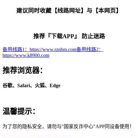
建议同时收藏【线路网址】与【本网页】
推荐『下载APP』 防止迷路
备用线路
1
：
https://www.rznbm.com
备用线路
2
：
https://www.k8900.com
推荐浏览器：
谷歌、Safari、火狐、Edge
温馨提示：
为了您的隐私安全，请勿与"国家反诈中心"APP同设备使用！