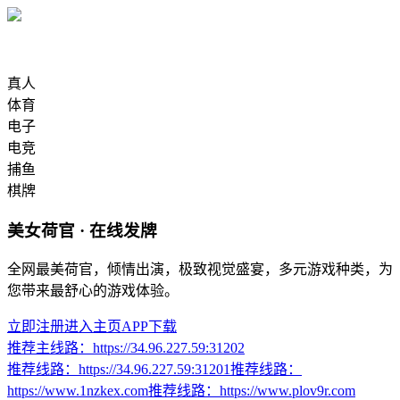
真人
体育
电子
电竞
捕鱼
棋牌
美女荷官 · 在线发牌
全网最美荷官，倾情出演，极致视觉盛宴，多元游戏种类，为
您带来最舒心的游戏体验。
立即注册
进入主页
APP下载
推荐主线路：
https://34.96.227.59:31202
推荐线路：
https://34.96.227.59:31201
推荐线路：
https://www.1nzkex.com
推荐线路：
https://www.plov9r.com