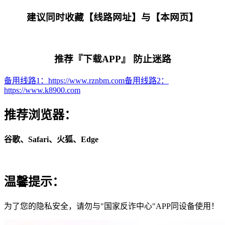
建议同时收藏【线路网址】与【本网页】
推荐『下载APP』 防止迷路
备用线路
1
：
https://www.rznbm.com
备用线路
2
：
https://www.k8900.com
推荐浏览器：
谷歌、Safari、火狐、Edge
温馨提示：
为了您的隐私安全，请勿与"国家反诈中心"APP同设备使用！