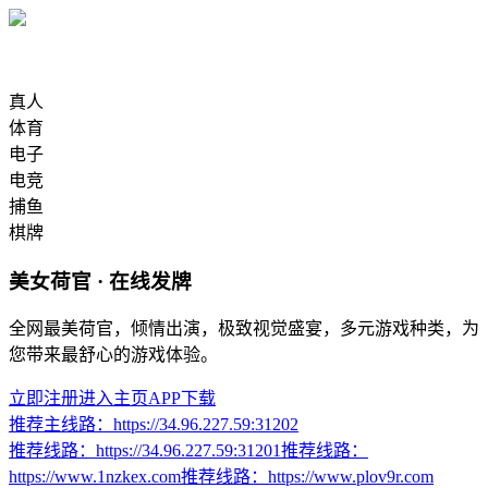
真人
体育
电子
电竞
捕鱼
棋牌
美女荷官 · 在线发牌
全网最美荷官，倾情出演，极致视觉盛宴，多元游戏种类，为
您带来最舒心的游戏体验。
立即注册
进入主页
APP下载
推荐主线路：
https://34.96.227.59:31202
推荐线路：
https://34.96.227.59:31201
推荐线路：
https://www.1nzkex.com
推荐线路：
https://www.plov9r.com