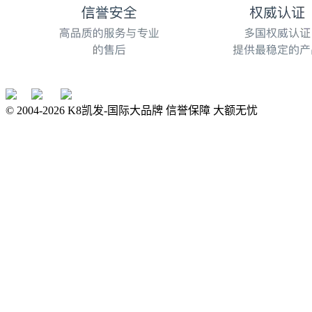
© 2004-
2026
K8凯发-国际大品牌 信誉保障 大额无忧