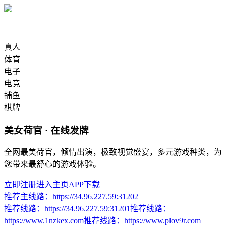
真人
体育
电子
电竞
捕鱼
棋牌
美女荷官 · 在线发牌
全网最美荷官，倾情出演，极致视觉盛宴，多元游戏种类，为
您带来最舒心的游戏体验。
立即注册
进入主页
APP下载
推荐主线路：
https://34.96.227.59:31202
推荐线路：
https://34.96.227.59:31201
推荐线路：
https://www.1nzkex.com
推荐线路：
https://www.plov9r.com