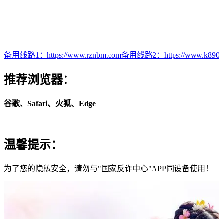
备用线路
1
：
https://www.rznbm.com
备用线路
2
：
https://www.k89
推荐浏览器：
谷歌、Safari、火狐、Edge
温馨提示：
为了您的隐私安全，请勿与"国家反诈中心"APP同设备使用！