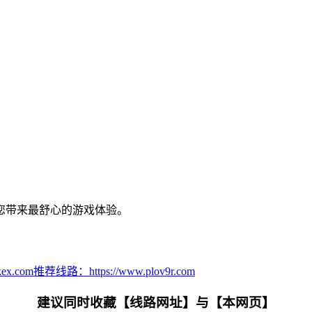
您带来最舒心的游戏体验。
kex.com
推荐线路：
https://www.plov9r.com
建议同时收藏【线路网址】与【本网页】