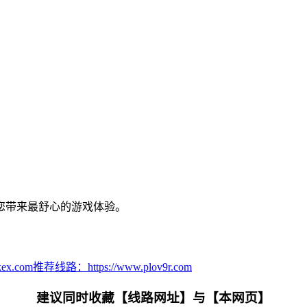
您带来最舒心的游戏体验。
kex.com
推荐线路：
https://www.plov9r.com
建议同时收藏【线路网址】与【本网页】