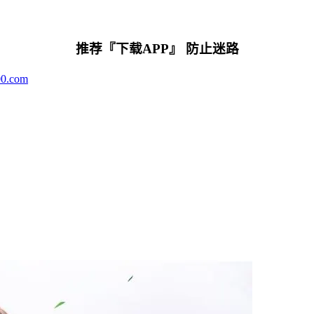
推荐『下载APP』 防止迷路
00.com