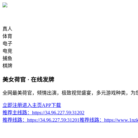
真人
体育
电子
电竞
捕鱼
棋牌
美女荷官 · 在线发牌
全网最美荷官，倾情出演，极致视觉盛宴，多元游戏种类，为
立即注册
进入主页
APP下载
推荐主线路：
https://34.96.227.59:31202
推荐线路：
https://34.96.227.59:31201
推荐线路：
https://www.1nz