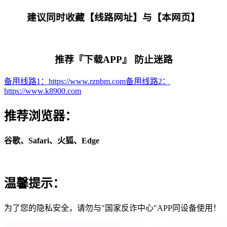
建议同时收藏【线路网址】与【本网页】
推荐『下载APP』 防止迷路
备用线路
1
：
https://www.rznbm.com
备用线路
2
：
https://www.k8900.com
推荐浏览器：
谷歌、Safari、火狐、Edge
温馨提示：
为了您的隐私安全，请勿与"国家反诈中心"APP同设备使用！