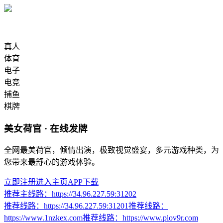
真人
体育
电子
电竞
捕鱼
棋牌
美女荷官 · 在线发牌
全网最美荷官，倾情出演，极致视觉盛宴，多元游戏种类，为
您带来最舒心的游戏体验。
立即注册
进入主页
APP下载
推荐主线路：
https://34.96.227.59:31202
推荐线路：
https://34.96.227.59:31201
推荐线路：
https://www.1nzkex.com
推荐线路：
https://www.plov9r.com