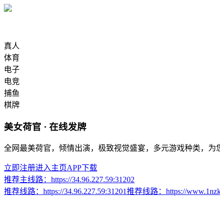
真人
体育
电子
电竞
捕鱼
棋牌
美女荷官 · 在线发牌
全网最美荷官，倾情出演，极致视觉盛宴，多元游戏种类，为
立即注册
进入主页
APP下载
推荐主线路：
https://34.96.227.59:31202
推荐线路：
https://34.96.227.59:31201
推荐线路：
https://www.1nz