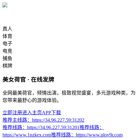
真人
体育
电子
电竞
捕鱼
棋牌
美女荷官 · 在线发牌
全网最美荷官，倾情出演，极致视觉盛宴，多元游戏种类，为
您带来最舒心的游戏体验。
立即注册
进入主页
APP下载
推荐主线路：
https://34.96.227.59:31202
推荐线路：
https://34.96.227.59:31201
推荐线路：
https://www.1nzkex.com
推荐线路：
https://www.plov9r.com